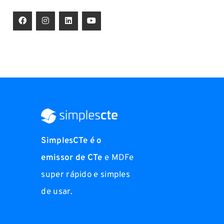
SimplesCTe é o
emissor de CTe
e MDFe
super rápido e simples
de usar.