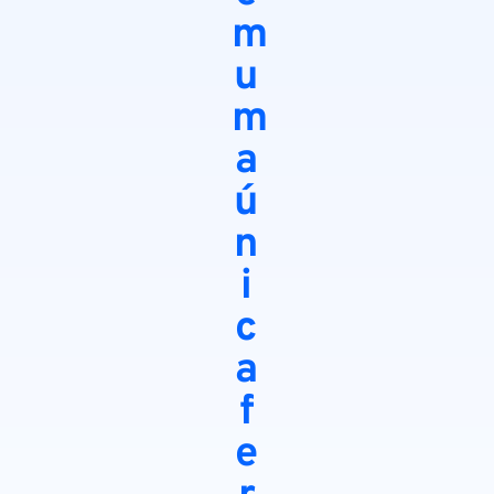
m
u
m
a
ú
n
i
c
a
f
e