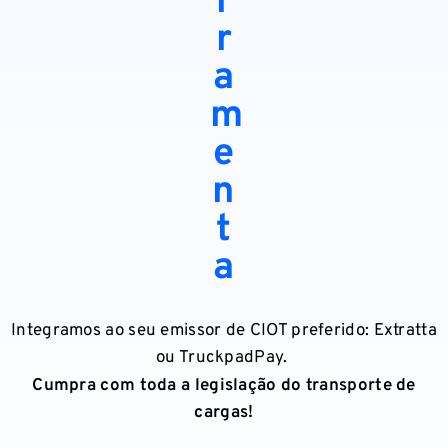
r
r
a
m
e
n
t
a
Integramos ao seu emissor de CIOT preferido: Extratta
ou TruckpadPay.
Cumpra com toda a legislação do transporte de
cargas!