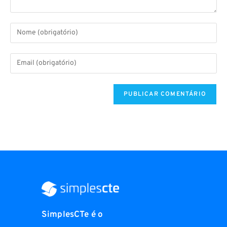
SimplesCTe é o