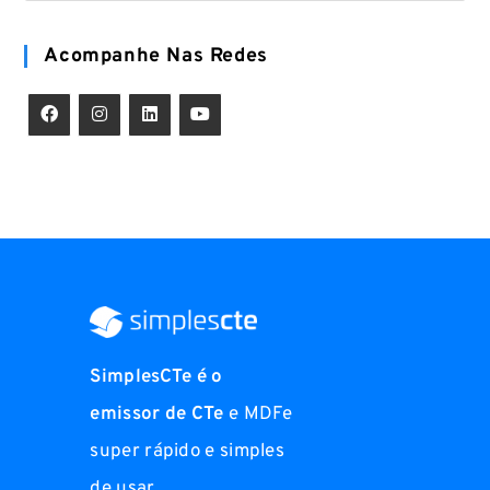
Acompanhe Nas Redes
SimplesCTe é o
emissor de CTe
e MDFe
super rápido e simples
de usar.