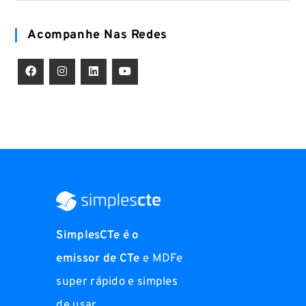
Acompanhe Nas Redes
SimplesCTe é o
emissor de CTe
e MDFe
super rápido e simples
de usar.