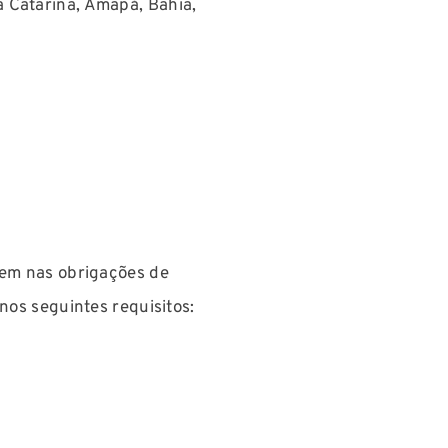
a Catarina, Amapá, Bahia,
drem nas obrigações de
 nos seguintes requisitos: