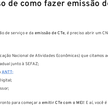
so de como fazer emissão d
ão de serviço e da
emissão de CTe
, é preciso abrir um CN
ficação Nacional de Atividades Econômicas) que citamos a
tadual junto à SEFAZ;
à
ANTT;
igital;
issor;
 pronto para começar a
emitir CTe com o MEI
! E aí, você 