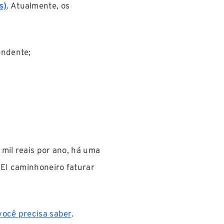
s)
. Atualmente, os
endente;
mil reais por ano, há uma
MEI caminhoneiro faturar
você precisa saber
.