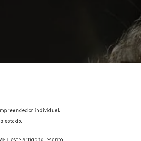
mpreendedor individual.
ara estado.
MEI
, este artigo foi escrito