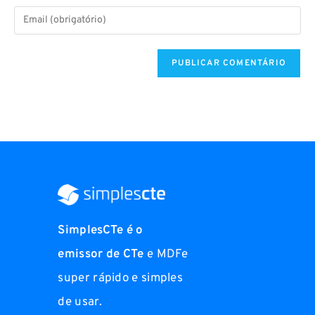
SimplesCTe é o
emissor de CTe
e MDFe
super rápido e simples
de usar.