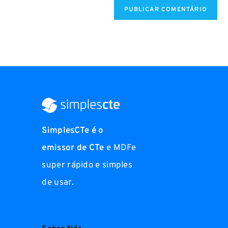
SimplesCTe é o
emissor de CTe
e MDFe
super rápido e simples
de usar.