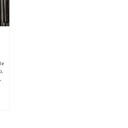
de
o,
,